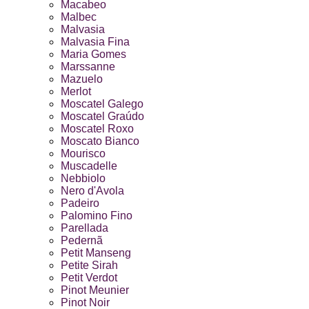
Macabeo
Malbec
Malvasia
Malvasia Fina
Maria Gomes
Marssanne
Mazuelo
Merlot
Moscatel Galego
Moscatel Graúdo
Moscatel Roxo
Moscato Bianco
Mourisco
Muscadelle
Nebbiolo
Nero d'Avola
Padeiro
Palomino Fino
Parellada
Pedernã
Petit Manseng
Petite Sirah
Petit Verdot
Pinot Meunier
Pinot Noir