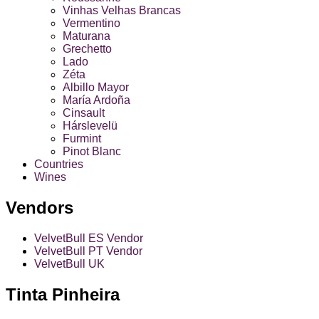
Vinhas Velhas Brancas
Vermentino
Maturana
Grechetto
Lado
Zéta
Albillo Mayor
María Ardoña
Cinsault
Hárslevelü
Furmint
Pinot Blanc
Countries
Wines
Vendors
VelvetBull ES Vendor
VelvetBull PT Vendor
VelvetBull UK
Tinta Pinheira