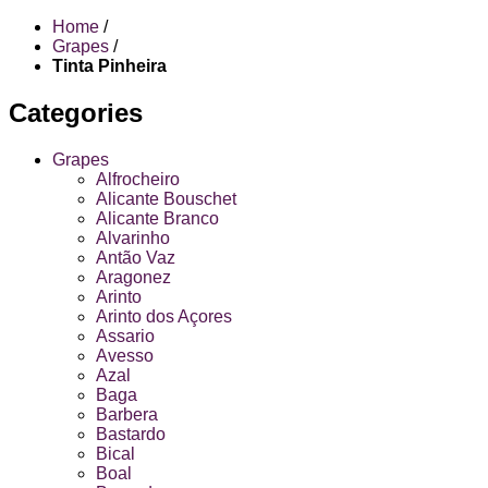
Home
/
Grapes
/
Tinta Pinheira
Categories
Grapes
Alfrocheiro
Alicante Bouschet
Alicante Branco
Alvarinho
Antão Vaz
Aragonez
Arinto
Arinto dos Açores
Assario
Avesso
Azal
Baga
Barbera
Bastardo
Bical
Boal