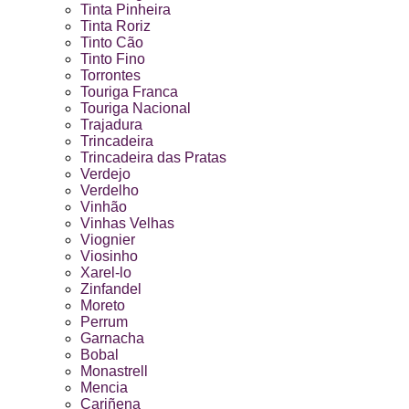
Tinta Pinheira
Tinta Roriz
Tinto Cão
Tinto Fino
Torrontes
Touriga Franca
Touriga Nacional
Trajadura
Trincadeira
Trincadeira das Pratas
Verdejo
Verdelho
Vinhão
Vinhas Velhas
Viognier
Viosinho
Xarel-lo
Zinfandel
Moreto
Perrum
Garnacha
Bobal
Monastrell
Mencia
Cariñena