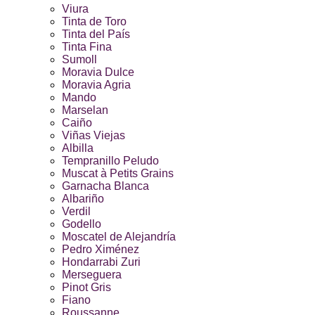
Viura
Tinta de Toro
Tinta del País
Tinta Fina
Sumoll
Moravia Dulce
Moravia Agria
Mando
Marselan
Caiño
Viñas Viejas
Albilla
Tempranillo Peludo
Muscat à Petits Grains
Garnacha Blanca
Albariño
Verdil
Godello
Moscatel de Alejandría
Pedro Ximénez
Hondarrabi Zuri
Merseguera
Pinot Gris
Fiano
Roussanne