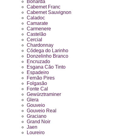
Bonarda
Cabernet Franc
Cabernet Sauvignon
Caladoc
Camarate
Carmenere
Castelão
Cercial
Chardonnay
Códega do Larinho
Donzelinho Branco
Encruzado
Esgana Cão Tinto
Espadeiro
Fernão Pires
Folgasão
Fonte Cal
Gewürztraminer
Glera
Gouveio
Gouveio Real
Graciano
Grand Noir
Jaen
Loureiro