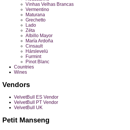
Vinhas Velhas Brancas
Vermentino
Maturana
Grechetto
Lado
Zéta
Albillo Mayor
María Ardoña
Cinsault
Hárslevelü
Furmint
Pinot Blanc
Countries
Wines
Vendors
VelvetBull ES Vendor
VelvetBull PT Vendor
VelvetBull UK
Petit Manseng