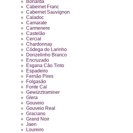
Bonarda
Cabernet Franc
Cabernet Sauvignon
Caladoc
Camarate
Carmenere
Castelão
Cercial
Chardonnay
Códega do Larinho
Donzelinho Branco
Encruzado
Esgana Cão Tinto
Espadeiro
Fernão Pires
Folgasão
Fonte Cal
Gewürztraminer
Glera
Gouveio
Gouveio Real
Graciano
Grand Noir
Jaen
Loureiro