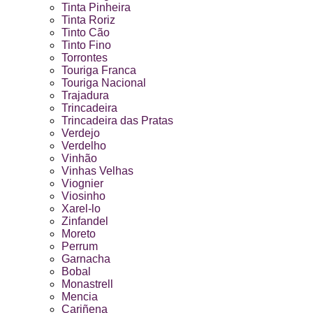
Tinta Pinheira
Tinta Roriz
Tinto Cão
Tinto Fino
Torrontes
Touriga Franca
Touriga Nacional
Trajadura
Trincadeira
Trincadeira das Pratas
Verdejo
Verdelho
Vinhão
Vinhas Velhas
Viognier
Viosinho
Xarel-lo
Zinfandel
Moreto
Perrum
Garnacha
Bobal
Monastrell
Mencia
Cariñena