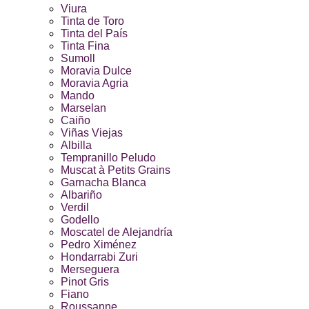
Viura
Tinta de Toro
Tinta del País
Tinta Fina
Sumoll
Moravia Dulce
Moravia Agria
Mando
Marselan
Caiño
Viñas Viejas
Albilla
Tempranillo Peludo
Muscat à Petits Grains
Garnacha Blanca
Albariño
Verdil
Godello
Moscatel de Alejandría
Pedro Ximénez
Hondarrabi Zuri
Merseguera
Pinot Gris
Fiano
Roussanne