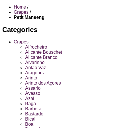
Home
/
Grapes
/
Petit Manseng
Categories
Grapes
Alfrocheiro
Alicante Bouschet
Alicante Branco
Alvarinho
Antão Vaz
Aragonez
Arinto
Arinto dos Açores
Assario
Avesso
Azal
Baga
Barbera
Bastardo
Bical
Boal