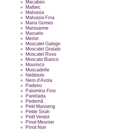
Macabeo
Malbec
Malvasia
Malvasia Fina
Maria Gomes
Marssanne
Mazuelo
Merlot
Moscatel Galego
Moscatel Graúdo
Moscatel Roxo
Moscato Bianco
Mourisco
Muscadelle
Nebbiolo
Nero d'Avola
Padeiro
Palomino Fino
Parellada
Pedernã
Petit Manseng
Petite Sirah
Petit Verdot
Pinot Meunier
Pinot Noir