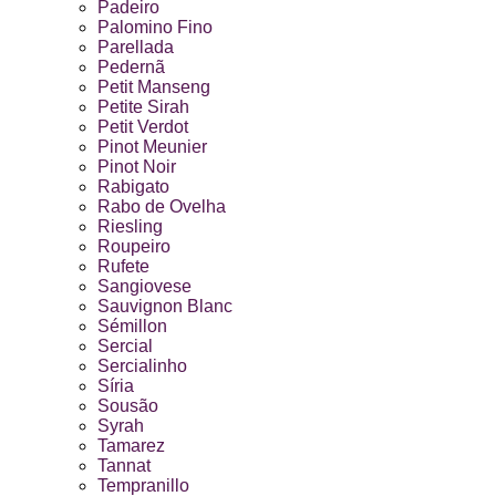
Padeiro
Palomino Fino
Parellada
Pedernã
Petit Manseng
Petite Sirah
Petit Verdot
Pinot Meunier
Pinot Noir
Rabigato
Rabo de Ovelha
Riesling
Roupeiro
Rufete
Sangiovese
Sauvignon Blanc
Sémillon
Sercial
Sercialinho
Síria
Sousão
Syrah
Tamarez
Tannat
Tempranillo