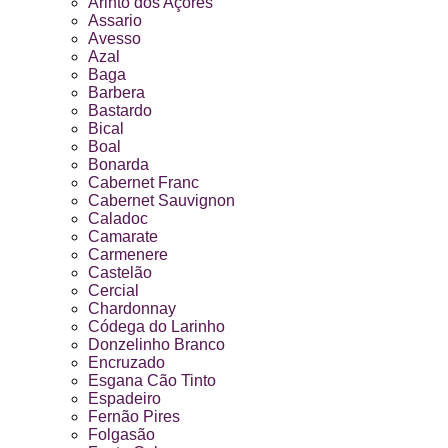
Arinto dos Açores
Assario
Avesso
Azal
Baga
Barbera
Bastardo
Bical
Boal
Bonarda
Cabernet Franc
Cabernet Sauvignon
Caladoc
Camarate
Carmenere
Castelão
Cercial
Chardonnay
Códega do Larinho
Donzelinho Branco
Encruzado
Esgana Cão Tinto
Espadeiro
Fernão Pires
Folgasão