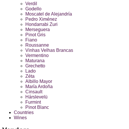
Verdil
Godello
Moscatel de Alejandría
Pedro Ximénez
Hondarrabi Zuri
Merseguera
Pinot Gris
Fiano
Roussanne
Vinhas Velhas Brancas
Vermentino
Maturana
Grechetto
Lado
Zéta
Albillo Mayor
María Ardoña
Cinsault
Hárslevelü
Furmint
Pinot Blanc
Countries
Wines