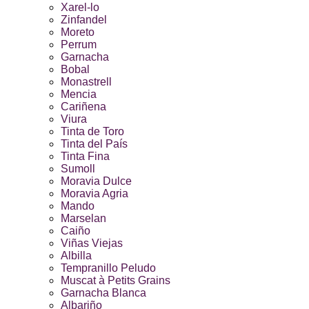
Xarel-lo
Zinfandel
Moreto
Perrum
Garnacha
Bobal
Monastrell
Mencia
Cariñena
Viura
Tinta de Toro
Tinta del País
Tinta Fina
Sumoll
Moravia Dulce
Moravia Agria
Mando
Marselan
Caiño
Viñas Viejas
Albilla
Tempranillo Peludo
Muscat à Petits Grains
Garnacha Blanca
Albariño