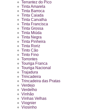
Terrantez do Pico
Tinta Amarela
Tinta Barroca
Tinta Caiada
Tinta Carvalha
Tinta Francisca
Tinta Grossa
Tinta Miúda
Tinta Negra
Tinta Pinheira
Tinta Roriz
Tinto Cão
Tinto Fino
Torrontes
Touriga Franca
Touriga Nacional
Trajadura
Trincadeira
Trincadeira das Pratas
Verdejo
Verdelho
Vinhão
Vinhas Velhas
Viognier
Viosinho