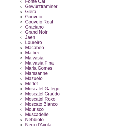
Fonte Cal
Gewürztraminer
Glera
Gouveio
Gouveio Real
Graciano
Grand Noir
Jaen
Loureiro
Macabeo
Malbec
Malvasia
Malvasia Fina
Maria Gomes
Marssanne
Mazuelo
Merlot
Moscatel Galego
Moscatel Graúdo
Moscatel Roxo
Moscato Bianco
Mourisco
Muscadelle
Nebbiolo
Nero d'Avola