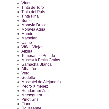
Viura
Tinta de Toro
Tinta del País
Tinta Fina
Sumoll
Moravia Dulce
Moravia Agria
Mando
Marselan
Caiño
Viñas Viejas
Albilla
Tempranillo Peludo
Muscat à Petits Grains
Garnacha Blanca
Albariño
Verdil
Godello
Moscatel de Alejandría
Pedro Ximénez
Hondarrabi Zuri
Merseguera
Pinot Gris
Fiano
Roussanne