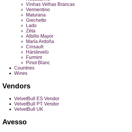
Vinhas Velhas Brancas
Vermentino
Maturana
Grechetto
Lado
Zéta
Albillo Mayor
María Ardoña
Cinsault
Hárslevelü
Furmint
Pinot Blanc
Countries
Wines
Vendors
VelvetBull ES Vendor
VelvetBull PT Vendor
VelvetBull UK
Avesso