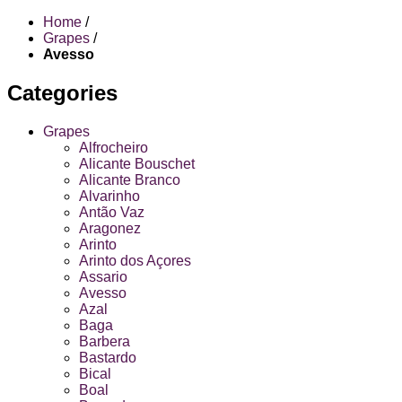
Home
/
Grapes
/
Avesso
Categories
Grapes
Alfrocheiro
Alicante Bouschet
Alicante Branco
Alvarinho
Antão Vaz
Aragonez
Arinto
Arinto dos Açores
Assario
Avesso
Azal
Baga
Barbera
Bastardo
Bical
Boal