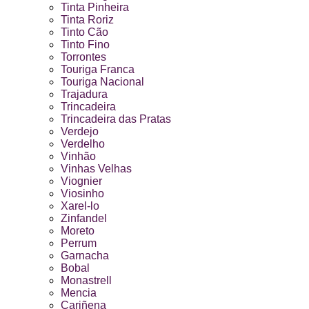
Tinta Pinheira
Tinta Roriz
Tinto Cão
Tinto Fino
Torrontes
Touriga Franca
Touriga Nacional
Trajadura
Trincadeira
Trincadeira das Pratas
Verdejo
Verdelho
Vinhão
Vinhas Velhas
Viognier
Viosinho
Xarel-lo
Zinfandel
Moreto
Perrum
Garnacha
Bobal
Monastrell
Mencia
Cariñena