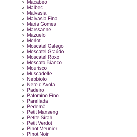
Macabeo
Malbec
Malvasia
Malvasia Fina
Maria Gomes
Marssanne
Mazuelo
Merlot
Moscatel Galego
Moscatel Graúdo
Moscatel Roxo
Moscato Bianco
Mourisco
Muscadelle
Nebbiolo
Nero d'Avola
Padeiro
Palomino Fino
Parellada
Pedernã
Petit Manseng
Petite Sirah
Petit Verdot
Pinot Meunier
Pinot Noir