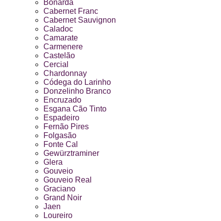
Bonarda
Cabernet Franc
Cabernet Sauvignon
Caladoc
Camarate
Carmenere
Castelão
Cercial
Chardonnay
Códega do Larinho
Donzelinho Branco
Encruzado
Esgana Cão Tinto
Espadeiro
Fernão Pires
Folgasão
Fonte Cal
Gewürztraminer
Glera
Gouveio
Gouveio Real
Graciano
Grand Noir
Jaen
Loureiro