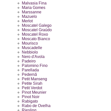
Malvasia Fina
Maria Gomes
Marssanne
Mazuelo
Merlot
Moscatel Galego
Moscatel Graúdo
Moscatel Roxo
Moscato Bianco
Mourisco
Muscadelle
Nebbiolo
Nero d'Avola
Padeiro
Palomino Fino
Parellada
Pedernã
Petit Manseng
Petite Sirah
Petit Verdot
Pinot Meunier
Pinot Noir
Rabigato
Rabo de Ovelha
Riesling