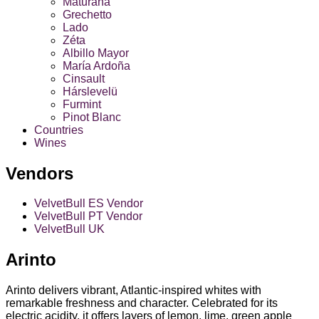
Maturana
Grechetto
Lado
Zéta
Albillo Mayor
María Ardoña
Cinsault
Hárslevelü
Furmint
Pinot Blanc
Countries
Wines
Vendors
VelvetBull ES Vendor
VelvetBull PT Vendor
VelvetBull UK
Arinto
Arinto delivers vibrant, Atlantic‑inspired whites with
remarkable freshness and character. Celebrated for its
electric acidity, it offers layers of lemon, lime, green apple