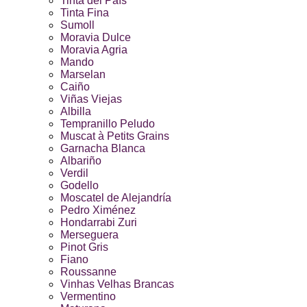
Tinta del País
Tinta Fina
Sumoll
Moravia Dulce
Moravia Agria
Mando
Marselan
Caiño
Viñas Viejas
Albilla
Tempranillo Peludo
Muscat à Petits Grains
Garnacha Blanca
Albariño
Verdil
Godello
Moscatel de Alejandría
Pedro Ximénez
Hondarrabi Zuri
Merseguera
Pinot Gris
Fiano
Roussanne
Vinhas Velhas Brancas
Vermentino