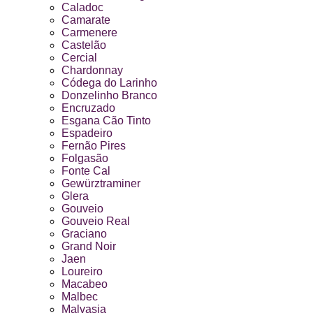
Caladoc
Camarate
Carmenere
Castelão
Cercial
Chardonnay
Códega do Larinho
Donzelinho Branco
Encruzado
Esgana Cão Tinto
Espadeiro
Fernão Pires
Folgasão
Fonte Cal
Gewürztraminer
Glera
Gouveio
Gouveio Real
Graciano
Grand Noir
Jaen
Loureiro
Macabeo
Malbec
Malvasia