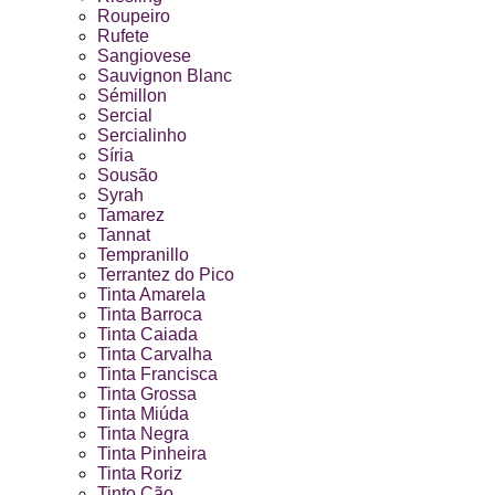
Roupeiro
Rufete
Sangiovese
Sauvignon Blanc
Sémillon
Sercial
Sercialinho
Síria
Sousão
Syrah
Tamarez
Tannat
Tempranillo
Terrantez do Pico
Tinta Amarela
Tinta Barroca
Tinta Caiada
Tinta Carvalha
Tinta Francisca
Tinta Grossa
Tinta Miúda
Tinta Negra
Tinta Pinheira
Tinta Roriz
Tinto Cão