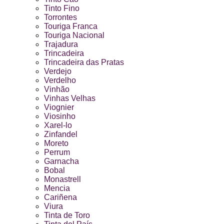
Tinto Fino
Torrontes
Touriga Franca
Touriga Nacional
Trajadura
Trincadeira
Trincadeira das Pratas
Verdejo
Verdelho
Vinhão
Vinhas Velhas
Viognier
Viosinho
Xarel-lo
Zinfandel
Moreto
Perrum
Garnacha
Bobal
Monastrell
Mencia
Cariñena
Viura
Tinta de Toro