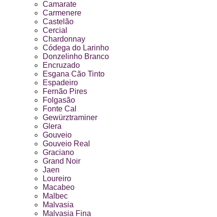
Camarate
Carmenere
Castelão
Cercial
Chardonnay
Códega do Larinho
Donzelinho Branco
Encruzado
Esgana Cão Tinto
Espadeiro
Fernão Pires
Folgasão
Fonte Cal
Gewürztraminer
Glera
Gouveio
Gouveio Real
Graciano
Grand Noir
Jaen
Loureiro
Macabeo
Malbec
Malvasia
Malvasia Fina