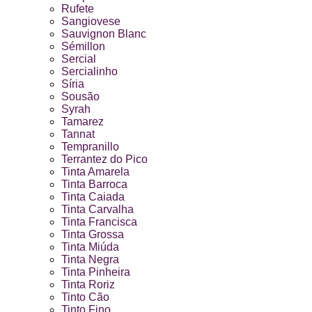
Rufete
Sangiovese
Sauvignon Blanc
Sémillon
Sercial
Sercialinho
Síria
Sousão
Syrah
Tamarez
Tannat
Tempranillo
Terrantez do Pico
Tinta Amarela
Tinta Barroca
Tinta Caiada
Tinta Carvalha
Tinta Francisca
Tinta Grossa
Tinta Miúda
Tinta Negra
Tinta Pinheira
Tinta Roriz
Tinto Cão
Tinto Fino