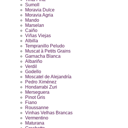
Sumoll
Moravia Dulce
Moravia Agria
Mando
Marselan
Caiño
Viñas Viejas
Albilla
Tempranillo Peludo
Muscat à Petits Grains
Garnacha Blanca
Albariño
Verdil
Godello
Moscatel de Alejandría
Pedro Ximénez
Hondarrabi Zuri
Merseguera
Pinot Gris
Fiano
Roussanne
Vinhas Velhas Brancas
Vermentino
Maturana