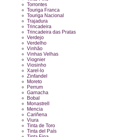
Torrontes
Touriga Franca
Touriga Nacional
Trajadura
Trincadeira
Trincadeira das Pratas
Verdejo
Verdelho
Vinhão
Vinhas Velhas
Viognier
Viosinho
Xarel-lo
Zinfandel
Moreto
Perrum
Garnacha
Bobal
Monastrell
Mencia
Cariñena
Viura
Tinta de Toro
Tinta del País
Tinta Fina