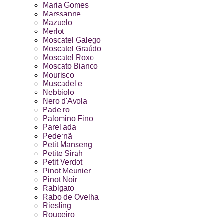
Maria Gomes
Marssanne
Mazuelo
Merlot
Moscatel Galego
Moscatel Graúdo
Moscatel Roxo
Moscato Bianco
Mourisco
Muscadelle
Nebbiolo
Nero d'Avola
Padeiro
Palomino Fino
Parellada
Pedernã
Petit Manseng
Petite Sirah
Petit Verdot
Pinot Meunier
Pinot Noir
Rabigato
Rabo de Ovelha
Riesling
Roupeiro