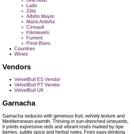
Grechetto
Lado
Zéta
Albillo Mayor
María Ardoña
Cinsault
Hárslevelü
Furmint
Pinot Blanc
Countries
Wines
Vendors
VelvetBull ES Vendor
VelvetBull PT Vendor
VelvetBull UK
Garnacha
Garnacha seduces with generous fruit, velvety texture and
Mediterranean warmth. Thriving in sun‑drenched vineyards,
it yields expressive reds and vibrant rosés marked by ripe
berries, subtle spice and herbal notes. From easy‑drinking