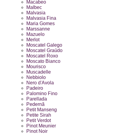
Macabeo
Malbec
Malvasia
Malvasia Fina
Maria Gomes
Marssanne
Mazuelo
Merlot
Moscatel Galego
Moscatel Graúdo
Moscatel Roxo
Moscato Bianco
Mourisco
Muscadelle
Nebbiolo
Nero d'Avola
Padeiro
Palomino Fino
Parellada
Pedernã
Petit Manseng
Petite Sirah
Petit Verdot
Pinot Meunier
Pinot Noir