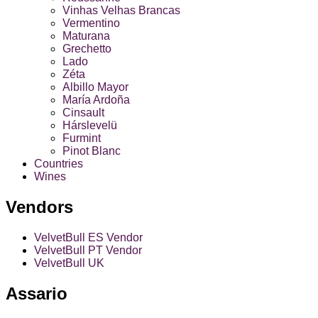
Vinhas Velhas Brancas
Vermentino
Maturana
Grechetto
Lado
Zéta
Albillo Mayor
María Ardoña
Cinsault
Hárslevelü
Furmint
Pinot Blanc
Countries
Wines
Vendors
VelvetBull ES Vendor
VelvetBull PT Vendor
VelvetBull UK
Assario