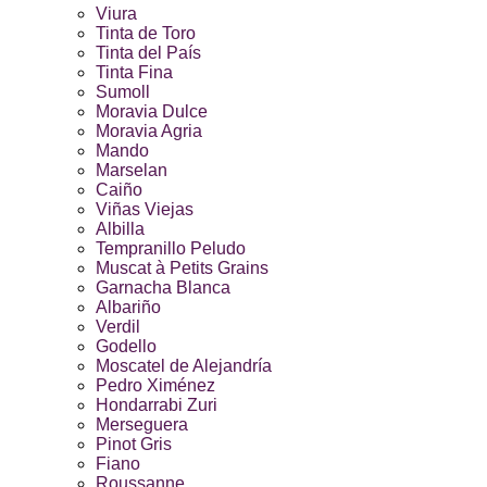
Viura
Tinta de Toro
Tinta del País
Tinta Fina
Sumoll
Moravia Dulce
Moravia Agria
Mando
Marselan
Caiño
Viñas Viejas
Albilla
Tempranillo Peludo
Muscat à Petits Grains
Garnacha Blanca
Albariño
Verdil
Godello
Moscatel de Alejandría
Pedro Ximénez
Hondarrabi Zuri
Merseguera
Pinot Gris
Fiano
Roussanne