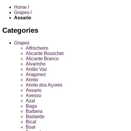
Home
/
Grapes
/
Assario
Categories
Grapes
Alfrocheiro
Alicante Bouschet
Alicante Branco
Alvarinho
Antão Vaz
Aragonez
Arinto
Arinto dos Açores
Assario
Avesso
Azal
Baga
Barbera
Bastardo
Bical
Boal