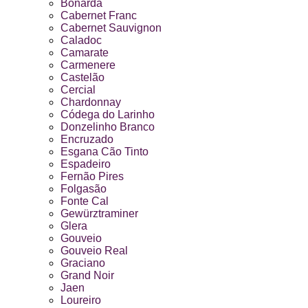
Bonarda
Cabernet Franc
Cabernet Sauvignon
Caladoc
Camarate
Carmenere
Castelão
Cercial
Chardonnay
Códega do Larinho
Donzelinho Branco
Encruzado
Esgana Cão Tinto
Espadeiro
Fernão Pires
Folgasão
Fonte Cal
Gewürztraminer
Glera
Gouveio
Gouveio Real
Graciano
Grand Noir
Jaen
Loureiro