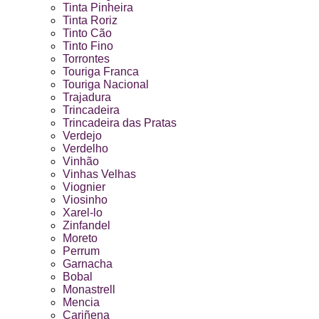
Tinta Pinheira
Tinta Roriz
Tinto Cão
Tinto Fino
Torrontes
Touriga Franca
Touriga Nacional
Trajadura
Trincadeira
Trincadeira das Pratas
Verdejo
Verdelho
Vinhão
Vinhas Velhas
Viognier
Viosinho
Xarel-lo
Zinfandel
Moreto
Perrum
Garnacha
Bobal
Monastrell
Mencia
Cariñena