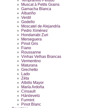
Tempranillo Peludo
Muscat à Petits Grains
Garnacha Blanca
Albariño
Verdil
Godello
Moscatel de Alejandría
Pedro Ximénez
Hondarrabi Zuri
Merseguera
Pinot Gris
Fiano
Roussanne
Vinhas Velhas Brancas
Vermentino
Maturana
Grechetto
Lado
Zéta
Albillo Mayor
María Ardoña
Cinsault
Hárslevelü
Furmint
Pinot Blanc