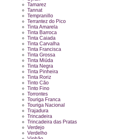
Tamarez
Tannat
Tempranillo
Terrantez do Pico
Tinta Amarela
Tinta Barroca
Tinta Caiada
Tinta Carvalha
Tinta Francisca
Tinta Grossa
Tinta Miúda
Tinta Negra
Tinta Pinheira
Tinta Roriz
Tinto Cão
Tinto Fino
Torrontes
Touriga Franca
Touriga Nacional
Trajadura
Trincadeira
Trincadeira das Pratas
Verdejo
Verdelho
Vinhão