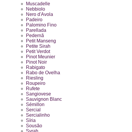
Muscadelle
Nebbiolo
Nero d'Avola
Padeiro
Palomino Fino
Parellada
Pedernã
Petit Manseng
Petite Sirah
Petit Verdot
Pinot Meunier
Pinot Noir
Rabigato
Rabo de Ovelha
Riesling
Roupeiro
Rufete
Sangiovese
Sauvignon Blanc
Sémillon
Sercial
Sercialinho
Síria
Sousão
Syrah