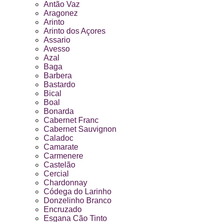
Antão Vaz
Aragonez
Arinto
Arinto dos Açores
Assario
Avesso
Azal
Baga
Barbera
Bastardo
Bical
Boal
Bonarda
Cabernet Franc
Cabernet Sauvignon
Caladoc
Camarate
Carmenere
Castelão
Cercial
Chardonnay
Códega do Larinho
Donzelinho Branco
Encruzado
Esgana Cão Tinto