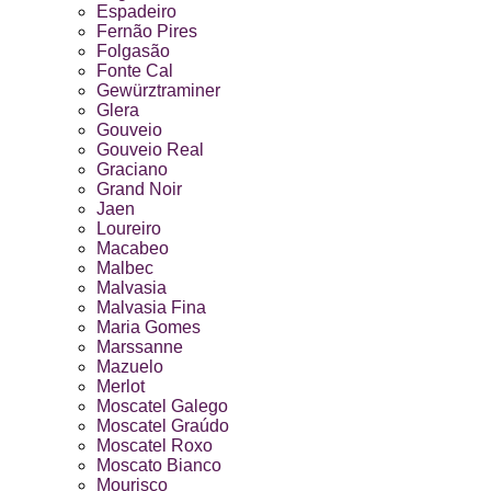
Espadeiro
Fernão Pires
Folgasão
Fonte Cal
Gewürztraminer
Glera
Gouveio
Gouveio Real
Graciano
Grand Noir
Jaen
Loureiro
Macabeo
Malbec
Malvasia
Malvasia Fina
Maria Gomes
Marssanne
Mazuelo
Merlot
Moscatel Galego
Moscatel Graúdo
Moscatel Roxo
Moscato Bianco
Mourisco