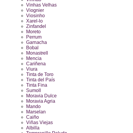
Vinhas Velhas
Viognier
Viosinho
Xarel-lo
Zinfandel
Moreto
Perrum
Garnacha
Bobal
Monastrell
Mencia
Cariñena
Viura
Tinta de Toro
Tinta del País
Tinta Fina
Sumoll
Moravia Dulce
Moravia Agria
Mando
Marselan
Caiño
Viñas Viejas
Albilla