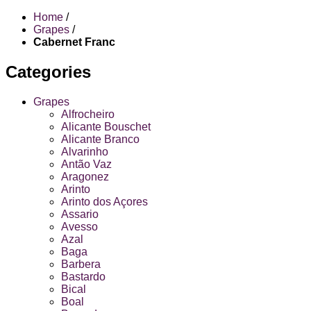
Home
/
Grapes
/
Cabernet Franc
Categories
Grapes
Alfrocheiro
Alicante Bouschet
Alicante Branco
Alvarinho
Antão Vaz
Aragonez
Arinto
Arinto dos Açores
Assario
Avesso
Azal
Baga
Barbera
Bastardo
Bical
Boal