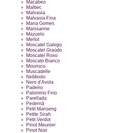
Macabeo
Malbec
Malvasia
Malvasia Fina
Maria Gomes
Marssanne
Mazuelo
Merlot
Moscatel Galego
Moscatel Graúdo
Moscatel Roxo
Moscato Bianco
Mourisco
Muscadelle
Nebbiolo
Nero d'Avola
Padeiro
Palomino Fino
Parellada
Pedernã
Petit Manseng
Petite Sirah
Petit Verdot
Pinot Meunier
Pinot Noir