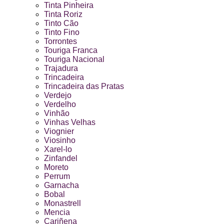
Tinta Pinheira
Tinta Roriz
Tinto Cão
Tinto Fino
Torrontes
Touriga Franca
Touriga Nacional
Trajadura
Trincadeira
Trincadeira das Pratas
Verdejo
Verdelho
Vinhão
Vinhas Velhas
Viognier
Viosinho
Xarel-lo
Zinfandel
Moreto
Perrum
Garnacha
Bobal
Monastrell
Mencia
Cariñena