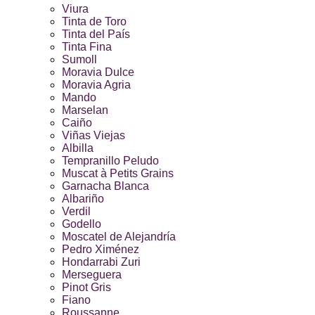
Viura
Tinta de Toro
Tinta del País
Tinta Fina
Sumoll
Moravia Dulce
Moravia Agria
Mando
Marselan
Caiño
Viñas Viejas
Albilla
Tempranillo Peludo
Muscat à Petits Grains
Garnacha Blanca
Albariño
Verdil
Godello
Moscatel de Alejandría
Pedro Ximénez
Hondarrabi Zuri
Merseguera
Pinot Gris
Fiano
Roussanne