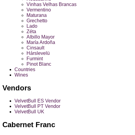
Vinhas Velhas Brancas
Vermentino
Maturana
Grechetto
Lado
Zéta
Albillo Mayor
María Ardoña
Cinsault
Hárslevelü
Furmint
Pinot Blanc
Countries
Wines
Vendors
VelvetBull ES Vendor
VelvetBull PT Vendor
VelvetBull UK
Cabernet Franc