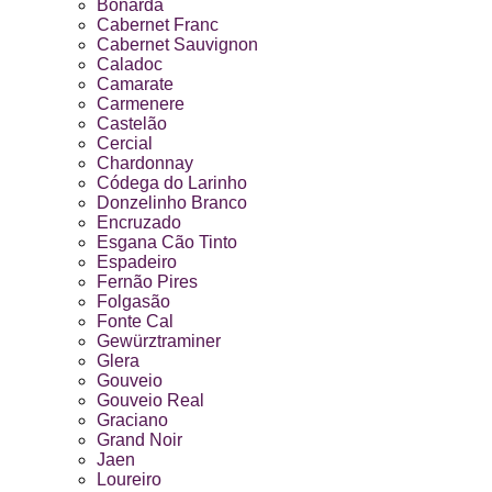
Bonarda
Cabernet Franc
Cabernet Sauvignon
Caladoc
Camarate
Carmenere
Castelão
Cercial
Chardonnay
Códega do Larinho
Donzelinho Branco
Encruzado
Esgana Cão Tinto
Espadeiro
Fernão Pires
Folgasão
Fonte Cal
Gewürztraminer
Glera
Gouveio
Gouveio Real
Graciano
Grand Noir
Jaen
Loureiro